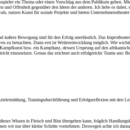
Schauspieler ein Thema oder einen Vorschlag aus dem Publikum geben. M
auen und Offenheit gegenüber den Ideen der anderen. Ich liebe es dabei,
als, nutzen Kunst für soziale Projekte und bieten Unternehmenstheater 
nd äußere Bewegung sind für den Erfolg unerlässlich. Das Improtheater 
 zu betrachten. Dann erst ist Weiterentwicklung möglich. Wie wichtig d
che Kampfkunst bzw. ein Kampftanz, dessen Ursprung auf den afrikanis
leicht einzusetzen. Genau das zeichnet auch erfolgreiche Teams aus: 
zielermittlung, Trainingsdurchführung und Erfolgsreflexion mit den L
t dieses Wissen in Fleisch und Blut übergehen kann, folglich Handlun
en wir nur über kleine Schritte vornehmen. Deswegen achte ich darau