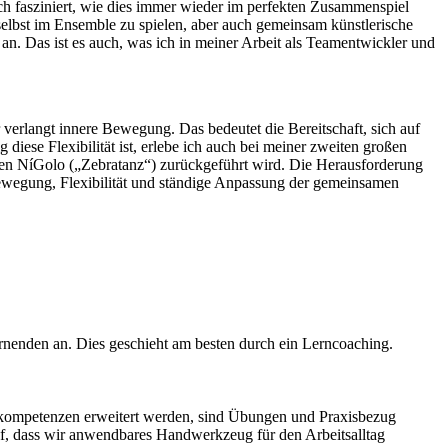
ich fasziniert, wie dies immer wieder im perfekten Zusammenspiel
 selbst im Ensemble zu spielen, aber auch gemeinsam künstlerische
an. Das ist es auch, was ich in meiner Arbeit als Teamentwickler und
verlangt innere Bewegung. Das bedeutet die Bereitschaft, sich auf
iese Flexibilität ist, erlebe ich auch bei meiner zweiten großen
chen NíGolo („Zebratanz“) zurückgeführt wird. Die Herausforderung
Bewegung, Flexibilität und ständige Anpassung der gemeinsamen
ernenden an. Dies geschieht am besten durch ein Lerncoaching.
gskompetenzen erweitert werden, sind Übungen und Praxisbezug
f, dass wir anwendbares Handwerkzeug für den Arbeitsalltag